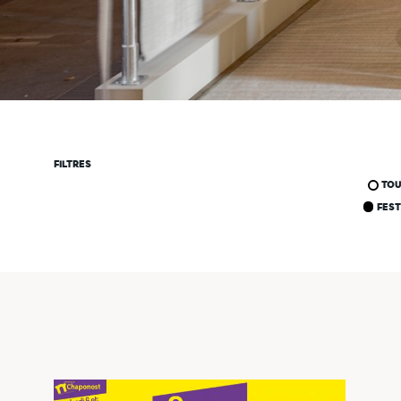
FILTRES
TO
FEST