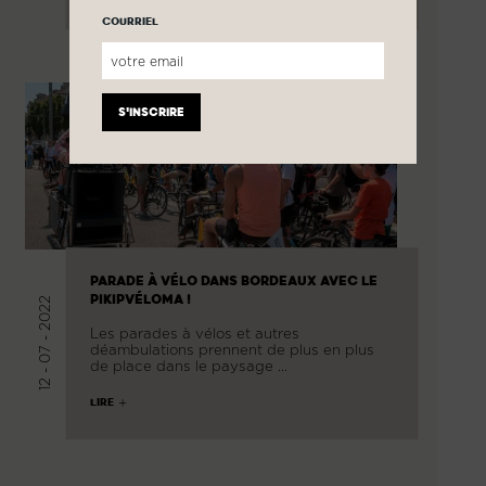
COURRIEL
PARADE À VÉLO DANS BORDEAUX AVEC LE
PIKIPVÉLOMA !
12 - 07 - 2022
Les parades à vélos et autres
déambulations prennent de plus en plus
de place dans le paysage …
LIRE