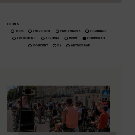
FILTRES
TOUS
ENTREPRISE
PARTENAIRES
TECHNIQUE
EVENEMENT :
FESTIVAL
PRIVÉ
CORPORATE
CONCERT
DJ
ARTS DE RUE