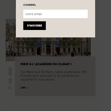
COURRIEL
PIKIP À L’ACADÉMIE DU CLIMAT !
17 - 03 - 2022
Ce Mercredi 16 Mars, notre partenaire MX
Evénement assistait à la conférence
«quand la nuit passe …
LIRE