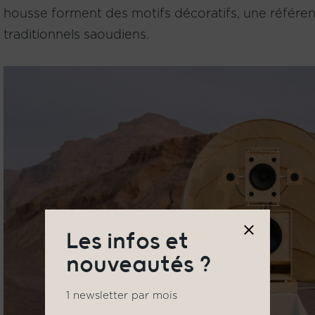
housse forment des motifs décoratifs, une référen
traditionnels saoudiens.
Les infos et
nouveautés ?
1 newsletter par mois