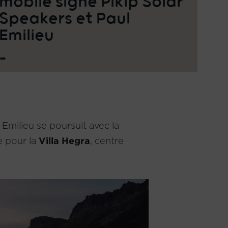
mobile signé Pikip Solar
Speakers et Paul
Emilieu
_
 Emilieu se poursuit avec la
e pour la
Villa Hegra
, centre