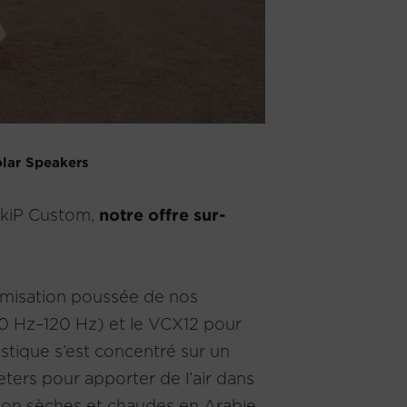
olar Speakers
PikiP Custom,
notre offre sur-
omisation poussée de nos
(40 Hz–120 Hz) et le VCX12 pour
stique s’est concentré sur un
eters pour apporter de l’air dans
ation sèches et chaudes en Arabie