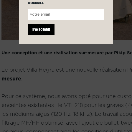
COURRIEL
Une conception et une réalisation sur-mesure par Pikip S
Le projet Villa Hegra est une nouvelle réalisation 
mesure
.
Pour ce système, nous avons opté pour une cust
enceintes existantes : le VTL218 pour les graves 
les médiums-aigus (120 Hz–18 kHz). Le travail acou
filtrage MF/HF optimisé, avec l’ajout de bullet-twe
les aigus, compensant ainsi les conditions d’utilis