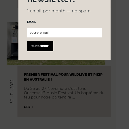
1 email per month — no spam
EMAIL
PREMIER FESTIVAL POUR WILDLIVE ET PIKIP
EN AUSTRALIE !
30 - 11 - 2022
Du 25 au 27 Novembre s'est tenu
Queenscliff Music Festival. Un baptême du
feu pour notre partenaire …
LIRE